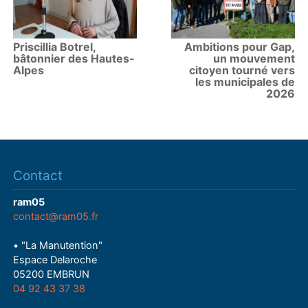
Priscillia Botrel,
Ambitions pour Gap,
bâtonnier des Hautes-
un mouvement
Alpes
citoyen tourné vers
les municipales de
2026
Contact
ram05
contact@ram05.fr
• "La Manutention"
Espace Delaroche
05200 EMBRUN
04 92 43 37 38