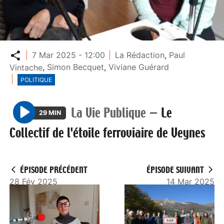
Partager
7 Mar 2025 - 12:00
La Rédaction
,
Paul
Vintache
,
Simon Becquet
,
Viviane Guérard
POLITIQUE
La Vie Publique
—
Le
29 MIN
P
Collectif de l'étoile ferroviaire de Veynes
l
a
y
ÉPISODE PRÉCÉDENT
ÉPISODE SUIVANT
28 Fév 2025
14 Mar 2025