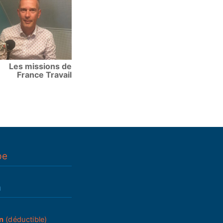
Les missions de
France Travail
pe
n
n
(déductible)