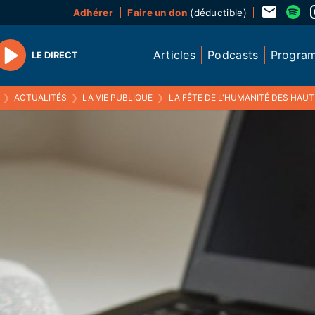
Adhérer
Faire un don
(déductible)
Articles
Podcasts
Progra
LE DIRECT
Play
❯
ACTUALITÉS
❯
LA VIE PUBLIQUE
❯
LA FÊTE DE L'HUMANITÉ DES HAU