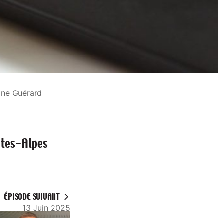
ane Guérard
utes-Alpes
ÉPISODE SUIVANT
13 Juin 2025