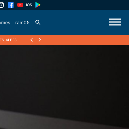
mmes
ram05
TES-ALPES