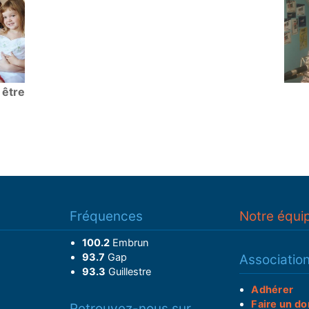
 être
Fréquences
Notre équi
100.2
Embrun
93.7
Gap
Associatio
93.3
Guillestre
Adhérer
Faire un do
Retrouvez-nous sur