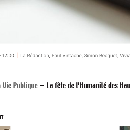
- 12:00
La Rédaction
,
Paul Vintache
,
Simon Becquet
,
Vivi
a Vie Publique
—
La fête de l'Humanité des Ha
NT