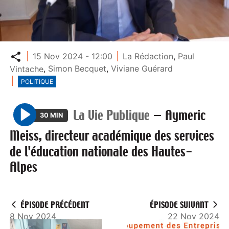
Partager
15 Nov 2024 - 12:00
La Rédaction
,
Paul
Vintache
,
Simon Becquet
,
Viviane Guérard
POLITIQUE
La Vie Publique
—
Aymeric
30 MIN
P
Meiss, directeur académique des services
l
de l'éducation nationale des Hautes-
a
Alpes
y
ÉPISODE PRÉCÉDENT
ÉPISODE SUIVANT
8 Nov 2024
22 Nov 2024