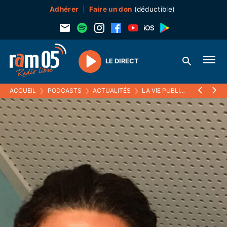
Adhérer
Faire un don
(déductible)
LE DIRECT
Play
ACCUEIL
❯
PODCASTS
❯
ACTUALITÉS
❯
LA VIE PUBLIQUE
❯
12 MOI