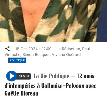
Partager
18 Oct 2024 - 12:00
La Rédaction
,
Paul
Vintache
,
Simon Becquet
,
Viviane Guérard
POLITIQUE
La Vie Publique
—
12 mois
31 MIN
P
d'intempéries à Vallouise-Pelvoux avec
l
Gaëlle Moreau
a
y