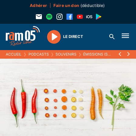
Adhérer
Faire un don
(déductible)
LE DIRECT
Play
ACCUEIL
❯
PODCASTS
❯
SOUVENIRS
❯
ÉMISSIONS (SOUVENIRS)
❯