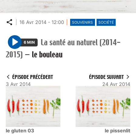
Partager
16 Avr 2014 - 12:00
SOUVENIRS
SOCIÉTÉ
La santé au naturel (2014-
6 MIN
P
2015)
—
le bouleau
l
a
y
ÉPISODE PRÉCÉDENT
ÉPISODE SUIVANT
3 Avr 2014
24 Avr 2014
le gluten 03
le pissenlit