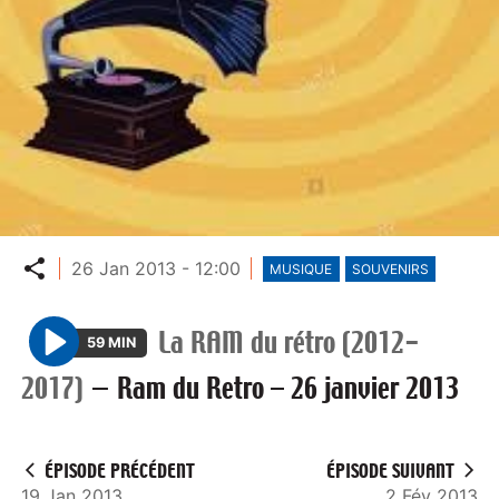
Partager
26 Jan 2013 - 12:00
MUSIQUE
SOUVENIRS
La RAM du rétro (2012-
59 MIN
P
2017)
—
Ram du Retro – 26 janvier 2013
l
a
y
ÉPISODE PRÉCÉDENT
ÉPISODE SUIVANT
19 Jan 2013
2 Fév 2013