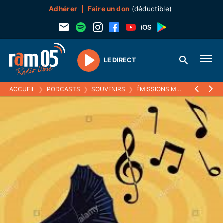
Adhérer
Faire un don
(déductible)
LE DIRECT
Play
ACCUEIL
❯
PODCASTS
❯
SOUVENIRS
❯
ÉMISSIONS MUSICALES (SOUVENIRS)