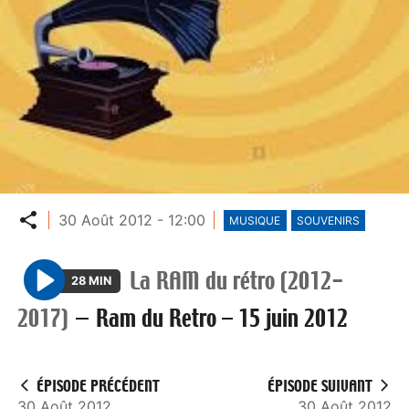
Partager
30 Août 2012 - 12:00
MUSIQUE
SOUVENIRS
La RAM du rétro (2012-
28 MIN
P
2017)
—
Ram du Retro – 15 juin 2012
l
a
y
ÉPISODE PRÉCÉDENT
ÉPISODE SUIVANT
30 Août 2012
30 Août 2012