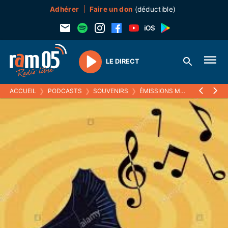
Adhérer
Faire un don
(déductible)
LE DIRECT
Play
ACCUEIL
❯
PODCASTS
❯
SOUVENIRS
❯
ÉMISSIONS MUSICALES (SOUVENIRS)