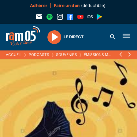
Adhérer
Faire un don
(déductible)
LE DIRECT
Play
ACCUEIL
❯
PODCASTS
❯
SOUVENIRS
❯
ÉMISSIONS MUSICALES (SOUVENIRS)