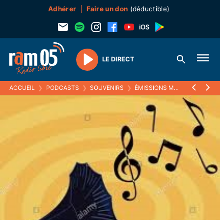
Adhérer
Faire un don
(déductible)
LE DIRECT
Play
ACCUEIL
❯
PODCASTS
❯
SOUVENIRS
❯
ÉMISSIONS MUSICALES (SOUVENIRS)