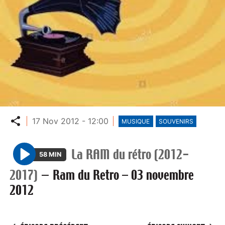
Partager
17 Nov 2012 - 12:00
MUSIQUE
SOUVENIRS
La RAM du rétro (2012-
58 MIN
P
2017)
—
Ram du Retro – 03 novembre
l
2012
a
y