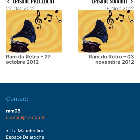
ÉPISODE PRÉCÉDENT
ÉPISODE SUIVANT
27 Oct 2012
19 Nov 2012
Ram du Retro – 27
Ram du Retro – 03
octobre 2012
novembre 2012
Contact
ram05
contact@ram05.fr
• "La Manutention"
Espace Delaroche