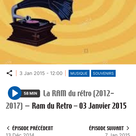
Partager
3 Jan 2015 - 12:00
MUSIQUE
SOUVENIRS
La RAM du rétro (2012-
58 MIN
P
2017)
—
Ram du Retro – 03 Janvier 2015
l
a
y
ÉPISODE PRÉCÉDENT
ÉPISODE SUIVANT
13 Déc 2014
7 Jan 2015