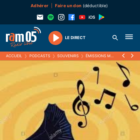
Adhérer
Faire un don
(déductible)
LE DIRECT
Play
ACCUEIL
❯
PODCASTS
❯
SOUVENIRS
❯
ÉMISSIONS MUSICALES (SOUVENIRS)