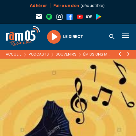
Adhérer
Faire un don
(déductible)
LE DIRECT
Play
ACCUEIL
❯
PODCASTS
❯
SOUVENIRS
❯
ÉMISSIONS MUSICALES (SOUVENIRS)