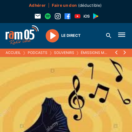
Adhérer
Faire un don
(déductible)
LE DIRECT
Play
ACCUEIL
❯
PODCASTS
❯
SOUVENIRS
❯
ÉMISSIONS MUSICALES (SOUVENIRS)