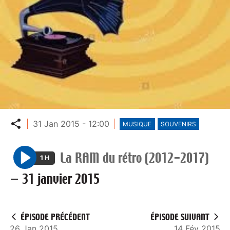
Partager
31 Jan 2015 - 12:00
MUSIQUE
SOUVENIRS
La RAM du rétro (2012-2017)
1 H
P
—
31 janvier 2015
l
a
y
ÉPISODE PRÉCÉDENT
ÉPISODE SUIVANT
26 Jan 2015
14 Fév 2015