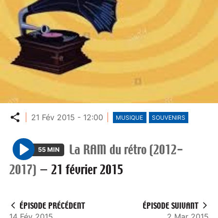
Partager
21 Fév 2015 - 12:00
MUSIQUE
SOUVENIRS
La RAM du rétro (2012-
55 MIN
P
2017)
—
21 février 2015
l
a
y
ÉPISODE PRÉCÉDENT
ÉPISODE SUIVANT
14 Fév 2015
2 Mar 2015