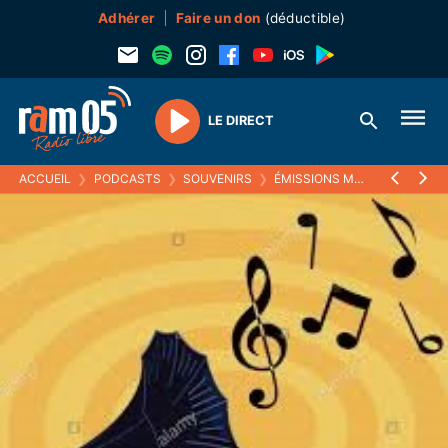
Adhérer
Faire un don
(déductible)
LE DIRECT
Play
ACCUEIL
❯
PODCASTS
❯
SOUVENIRS
❯
ÉMISSIONS MUSICALES (SOUVENIRS)