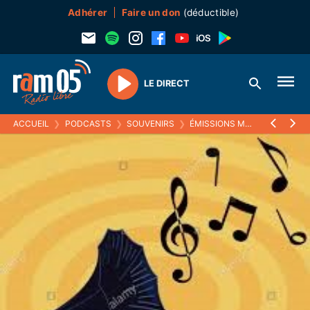
Adhérer
Faire un don
(déductible)
LE DIRECT
Play
ACCUEIL
❯
PODCASTS
❯
SOUVENIRS
❯
ÉMISSIONS MUSICALES (SOUVENIRS)