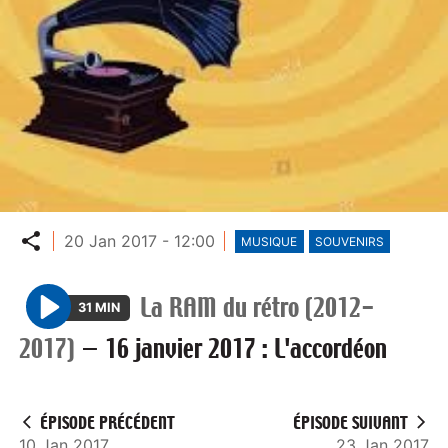
Partager
20 Jan 2017 - 12:00
MUSIQUE
SOUVENIRS
La RAM du rétro (2012-
31 MIN
P
2017)
—
16 janvier 2017 : L'accordéon
l
a
y
ÉPISODE PRÉCÉDENT
ÉPISODE SUIVANT
10 Jan 2017
23 Jan 2017