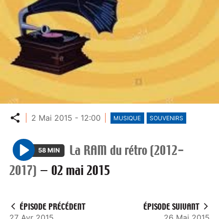
Partager
2 Mai 2015 - 12:00
MUSIQUE
SOUVENIRS
La RAM du rétro (2012-
58 MIN
P
2017)
—
02 mai 2015
l
a
y
ÉPISODE PRÉCÉDENT
ÉPISODE SUIVANT
27 Avr 2015
26 Mai 2015