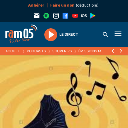
Adhérer
Faire un don
(déductible)
LE DIRECT
Play
ACCUEIL
❯
PODCASTS
❯
SOUVENIRS
❯
ÉMISSIONS MUSICALES (SOUVENIRS)