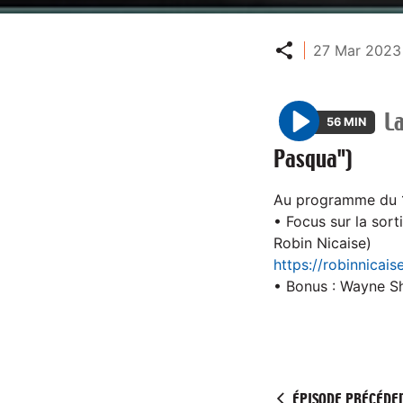
Partager
27 Mar 2023 
L
56 MIN
P
Pasqua")
l
a
Au programme du 
y
• Focus sur la sort
Robin Nicaise)
https://robinnicai
• Bonus : Wayne Sho
ÉPISODE PRÉCÉDE