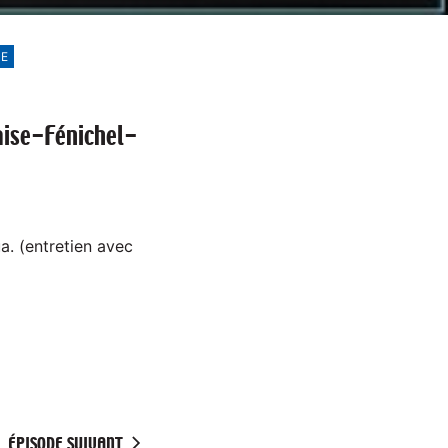
E
caise-Fénichel-
a. (entretien avec
ÉPISODE SUIVANT