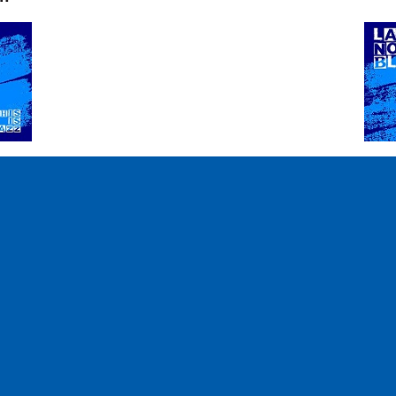
S
Fréquences
Notre équi
100.2
Embrun
93.7
Gap
Associatio
93.3
Guillestre
Adhérer