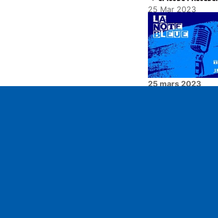
25 Mar 2023
25 mars 2023
Play
Contact
ram05
contact@ram05.fr
• "La Manutention"