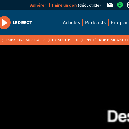
Adhérer
Faire un don
(déductible)
Articles
Podcasts
Progra
LE DIRECT
Play
❯
ÉMISSIONS MUSICALES
❯
LA NOTE BLEUE
❯
INVITÉ : ROBIN NICAISE (TRIO "NICAISE-