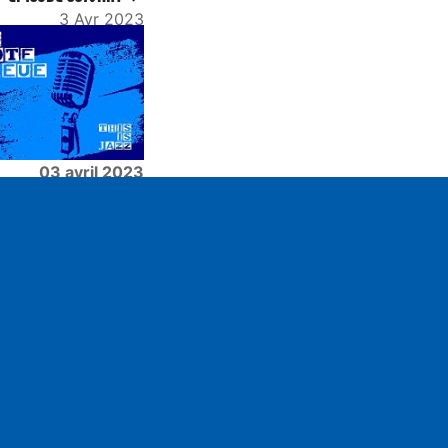
3 Avr 2023
03 avril 2023
ettings
Mute
pe
n