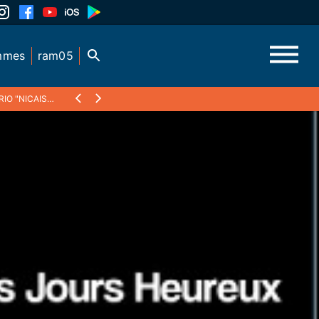
mmes
ram05
FÉNICHEL-PASQUA")