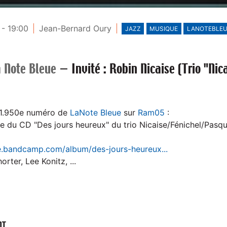
- 19:00
Jean-Bernard Oury
JAZZ
MUSIQUE
LANOTEBLEU
a Note Bleue
—
Invité : Robin Nicaise (Trio "Ni
1.950e numéro de
LaNote Bleue
sur
Ram05
:
ie du CD "Des jours heureux" du trio Nicaise/Fénichel/Pasqu
se.bandcamp.com/album/des-jours-heureux...
rter, Lee Konitz, ...
NT