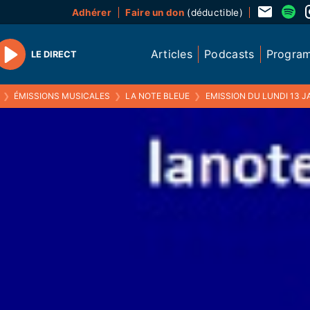
Adhérer
Faire un don
(déductible)
Articles
Podcasts
Progra
LE DIRECT
Play
❯
ÉMISSIONS MUSICALES
❯
LA NOTE BLEUE
❯
EMISSION DU LUNDI 13 J