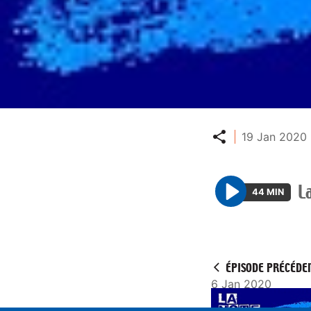
Partager
19 Jan 2020 
L
44 MIN
P
l
a
y
ÉPISODE PRÉCÉDE
6 Jan 2020