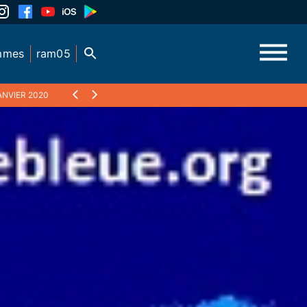
mmes
ram05
ANVIER 2020