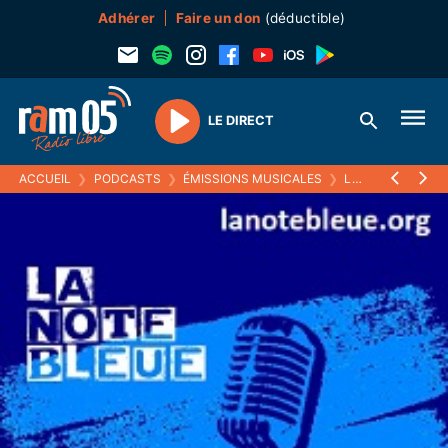
Adhérer
Faire un don
(déductible)
LE DIRECT
Play
ACCUEIL
❯
PODCASTS
❯
ÉMISSIONS MUSICALES
❯
LA NOTE BLEUE