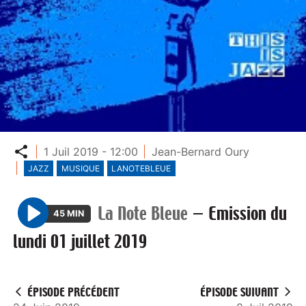
Partager
1 Juil 2019 - 12:00
Jean-Bernard Oury
JAZZ
MUSIQUE
LANOTEBLEUE
La Note Bleue
—
Emission du
45 MIN
P
lundi 01 juillet 2019
l
a
y
ÉPISODE PRÉCÉDENT
ÉPISODE SUIVANT