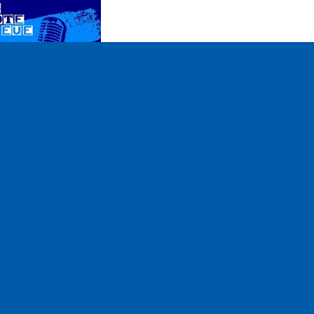
ettings
Mute
sion du 04 janvier
2016
pe
n