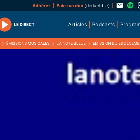
Adhérer
Faire un don
(déductible)
Articles
Podcasts
Progra
LE DIRECT
Play
❯
ÉMISSIONS MUSICALES
❯
LA NOTE BLEUE
❯
EMISSION DU 28 DÉCEMBRE 2015 (MINI 