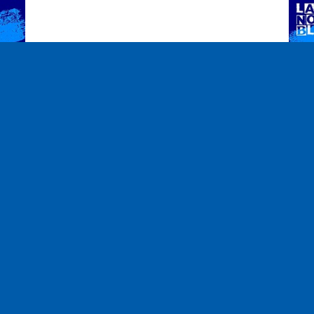
S
Emis
lbum
Fréquences
Notre équi
100.2
Embrun
93.7
Gap
Associatio
93.3
Guillestre