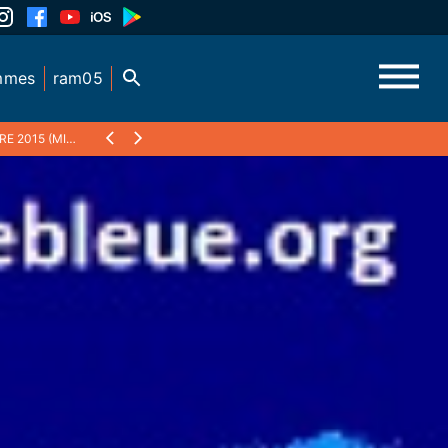
mmes
ram05
RÉTRO JAZZ 2015)