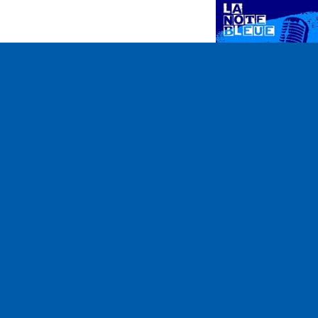
Play
Emission du 21
décembre 2015
(spéciale Noël : a
"Nanan !")
Contact
ram05
contact@ram05.fr