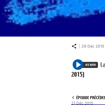
Partager
29 Déc 2015 
L
45 MIN
P
2015)
l
a
y
ÉPISODE PRÉCÉDE
21 Déc 2015