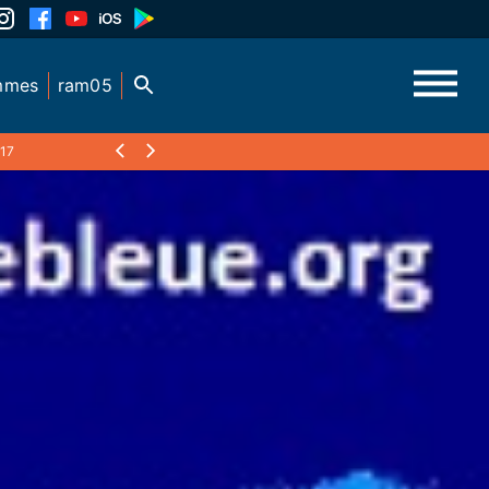
mmes
ram05
17