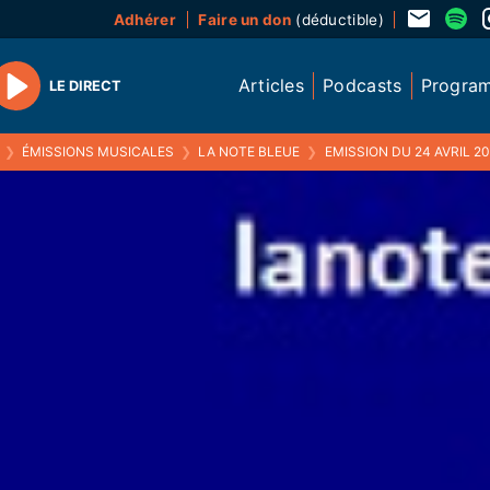
Adhérer
Faire un don
(déductible)
Articles
Podcasts
Progra
LE DIRECT
Play
❯
ÉMISSIONS MUSICALES
❯
LA NOTE BLEUE
❯
EMISSION DU 24 AVRIL 20