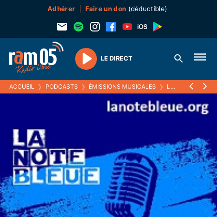
Adhérer
Faire un don
(déductible)
LE DIRECT
Play
ACCUEIL
❯
PODCASTS
❯
ÉMISSIONS MUSICALES
❯
LA NOTE BLEUE