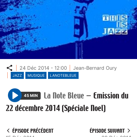
Partager
24 Déc 2014 - 12:00
Jean-Bernard Oury
JAZZ
MUSIQUE
LANOTEBLEUE
La Note Bleue
—
Emission du
45 MIN
P
22 décembre 2014 (Spéciale Noel)
l
a
y
ÉPISODE PRÉCÉDENT
ÉPISODE SUIVANT