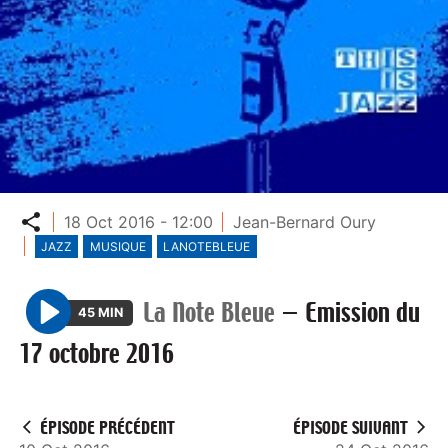
Partager
18 Oct 2016 - 12:00
Jean-Bernard Oury
JAZZ
MUSIQUE
LANOTEBLEUE
La Note Bleue
—
Emission du
45 MIN
P
17 octobre 2016
l
a
y
ÉPISODE PRÉCÉDENT
ÉPISODE SUIVANT