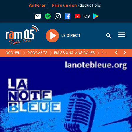
Adhérer
Faire un don
(déductible)
LE DIRECT
Play
ACCUEIL
❯
PODCASTS
❯
ÉMISSIONS MUSICALES
❯
LA NOTE BLEUE