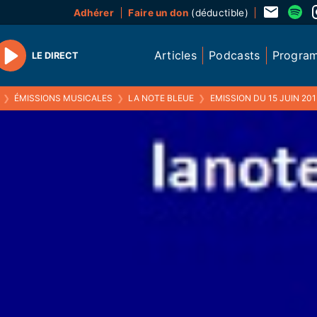
Adhérer
Faire un don
(déductible)
Articles
Podcasts
Progra
LE DIRECT
Play
❯
ÉMISSIONS MUSICALES
❯
LA NOTE BLEUE
❯
EMISSION DU 15 JUIN 201