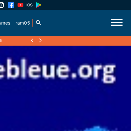
mmes
ram05
5