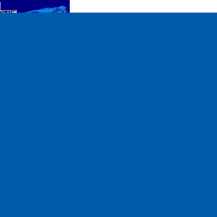
ettings
Mute
ission du 18 juillet
2016
pe
n