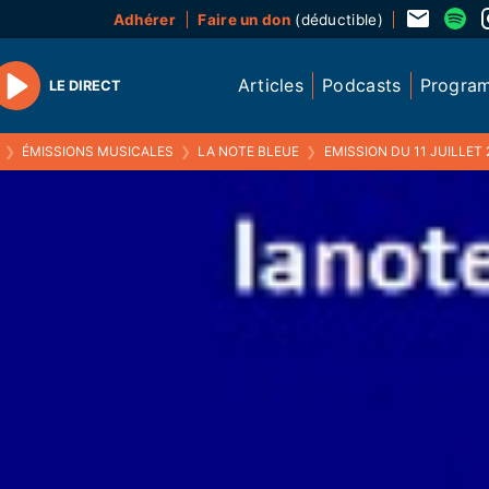
Adhérer
Faire un don
(déductible)
Articles
Podcasts
Progra
LE DIRECT
Play
❯
ÉMISSIONS MUSICALES
❯
LA NOTE BLEUE
❯
EMISSION DU 11 JUILLET 2016 (F'ESTIV GOSPEL & FESTI