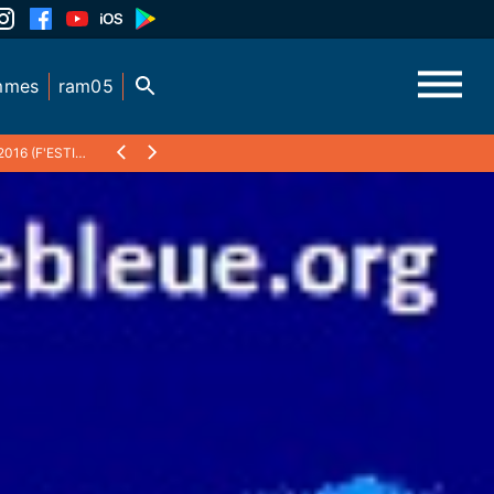
mmes
ram05
VAL ENTRE CIEL ET TERRE)