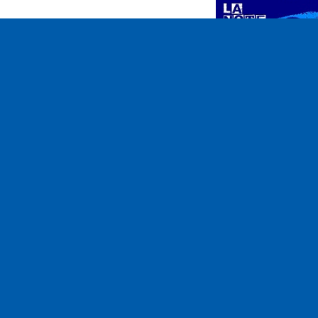
Play
Emission du 04 jui
2016
Contact
ram05
contact@ram05.fr
• "La Manutention"