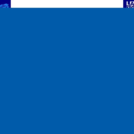
S
llet
Em
Fréquences
Notre équi
100.2
Embrun
93.7
Gap
Associatio
93.3
Guillestre
Adhérer