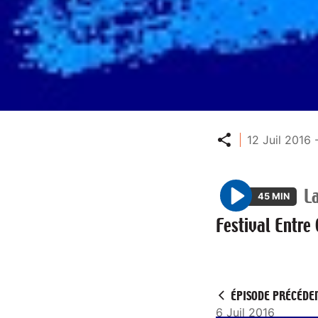
Partager
12 Juil 2016 
L
45 MIN
P
Festival Entre 
l
a
y
ÉPISODE PRÉCÉDE
6 Juil 2016