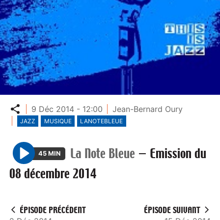
Partager
9 Déc 2014 - 12:00
Jean-Bernard Oury
JAZZ
MUSIQUE
LANOTEBLEUE
La Note Bleue
—
Emission du
45 MIN
P
08 décembre 2014
l
a
y
ÉPISODE PRÉCÉDENT
ÉPISODE SUIVANT