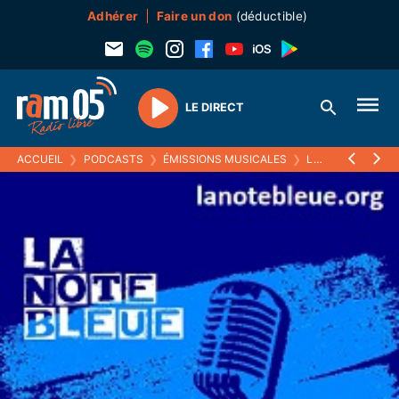
Adhérer
Faire un don
(déductible)
LE DIRECT
Play
ACCUEIL
❯
PODCASTS
❯
ÉMISSIONS MUSICALES
❯
LA NOTE BLEUE