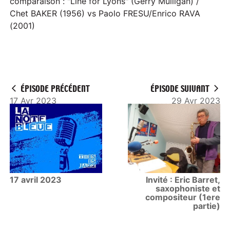
comparaison : "Line for Lyons" (Gerry Mulligan) /
Chet BAKER (1956) vs Paolo FRESU/Enrico RAVA
(2001)
ÉPISODE PRÉCÉDENT
ÉPISODE SUIVANT
17 Avr 2023
29 Avr 2023
17 avril 2023
Invité : Eric Barret,
saxophoniste et
compositeur (1ere
partie)