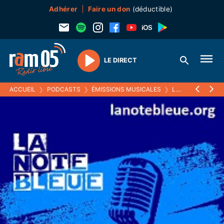
Adhérer
Faire un don
(déductible)
LE DIRECT
Play
ACCUEIL
❯
PODCASTS
❯
ÉMISSIONS MUSICALES
❯
LA NOTE BLEUE