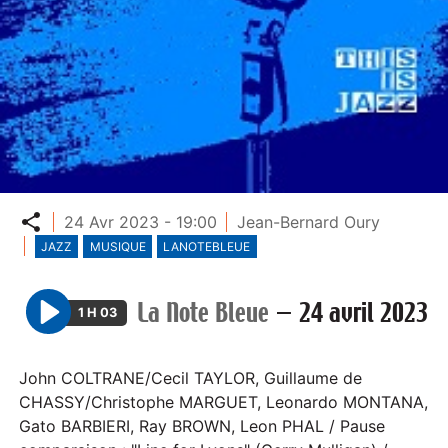
Partager
24 Avr 2023 - 19:00
Jean-Bernard Oury
JAZZ
MUSIQUE
LANOTEBLEUE
La Note Bleue
—
24 avril 2023
1 H 03
P
l
John COLTRANE/Cecil TAYLOR, Guillaume de
a
CHASSY/Christophe MARGUET, Leonardo MONTANA,
y
Gato BARBIERI, Ray BROWN, Leon PHAL / Pause