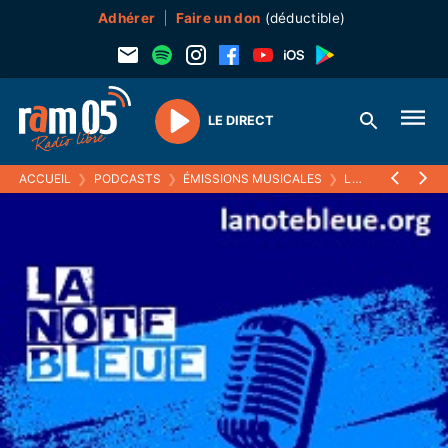
Adhérer
Faire un don
(déductible)
LE DIRECT
Play
ACCUEIL
❯
PODCASTS
❯
ÉMISSIONS MUSICALES
❯
LA NOTE BLEUE