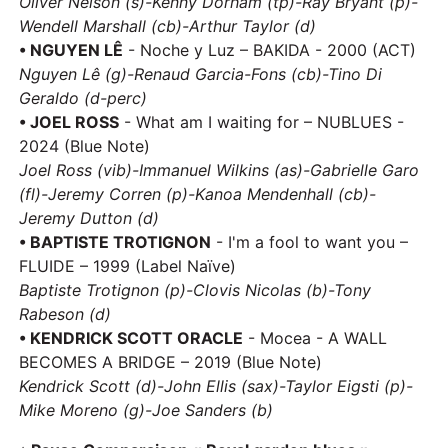
Oliver Nelson (s)-Kenny Dorham (tp)-Ray Bryant (p)-
Wendell Marshall (cb)-Arthur Taylor (d)
• NGUYEN LÊ
- Noche y Luz – BAKIDA - 2000 (ACT)
Nguyen Lê (g)-Renaud Garcia-Fons (cb)-Tino Di
Geraldo (d-perc)
• JOEL ROSS
- What am I waiting for – NUBLUES -
2024 (Blue Note)
Joel Ross (vib)-Immanuel Wilkins (as)-Gabrielle Garo
(fl)-Jeremy Corren (p)-Kanoa Mendenhall (cb)-
Jeremy Dutton (d)
• BAPTISTE TROTIGNON
- I'm a fool to want you –
FLUIDE – 1999 (Label Naïve)
Baptiste Trotignon (p)-Clovis Nicolas (b)-Tony
Rabeson (d)
• KENDRICK SCOTT ORACLE
- Mocea - A WALL
BECOMES A BRIDGE – 2019 (Blue Note)
Kendrick Scott (d)-John Ellis (sax)-Taylor Eigsti (p)-
Mike Moreno (g)-Joe Sanders (b)