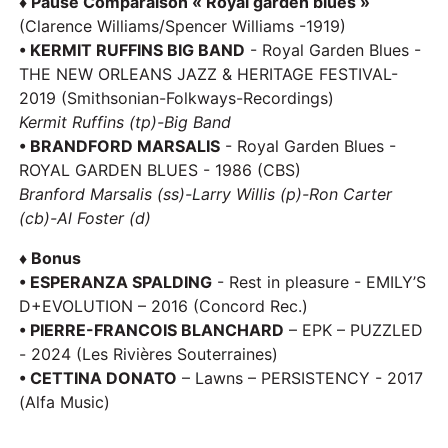
♦ Pause Comparaison « Royal garden blues »
(Clarence Williams/Spencer Williams -1919)
• KERMIT RUFFINS BIG BAND
- Royal Garden Blues -
THE NEW ORLEANS JAZZ & HERITAGE FESTIVAL-
2019 (Smithsonian-Folkways-Recordings)
Kermit Ruffins (tp)-Big Band
• BRANDFORD MARSALIS
- Royal Garden Blues -
ROYAL GARDEN BLUES - 1986 (CBS)
Branford Marsalis (ss)-Larry Willis (p)-Ron Carter
(cb)-Al Foster (d)
♦ Bonus
• ESPERANZA SPALDING
- Rest in pleasure - EMILY’S
D+EVOLUTION – 2016 (Concord Rec.)
• PIERRE-FRANCOIS BLANCHARD
– EPK – PUZZLED
- 2024 (Les Rivières Souterraines)
• CETTINA DONATO
– Lawns – PERSISTENCY - 2017
(Alfa Music)