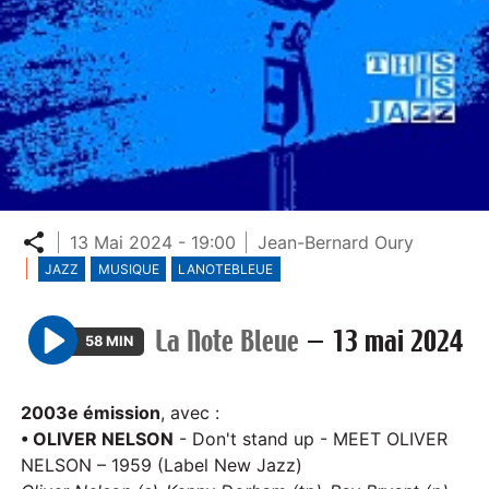
Partager
13 Mai 2024 - 19:00
Jean-Bernard Oury
JAZZ
MUSIQUE
LANOTEBLEUE
La Note Bleue
—
13 mai 2024
58 MIN
P
l
2003e émission
, avec :
a
• OLIVER NELSON
- Don't stand up - MEET OLIVER
y
NELSON – 1959 (Label New Jazz)