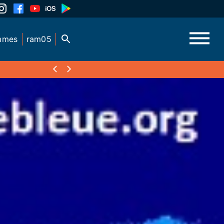
mmes
ram05