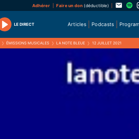
Adhérer
Faire un don
(déductible)
Articles
Podcasts
Progra
LE DIRECT
Play
❯
ÉMISSIONS MUSICALES
❯
LA NOTE BLEUE
❯
12 JUILLET 2021