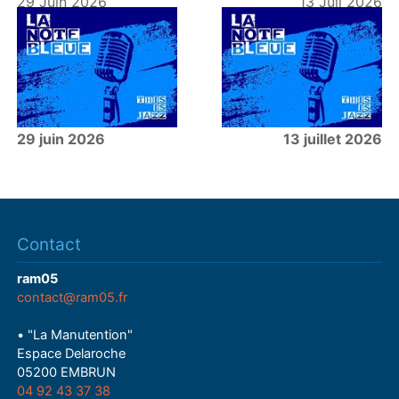
29 Juin 2026
13 Juil 2026
29 juin 2026
13 juillet 2026
Contact
ram05
contact@ram05.fr
• "La Manutention"
Espace Delaroche
05200 EMBRUN
04 92 43 37 38