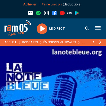
Adhérer
Faire un don
(déductible)
LE DIRECT
Play
ACCUEIL
❯
PODCASTS
❯
ÉMISSIONS MUSICALES
❯
LA NOTE BLEUE