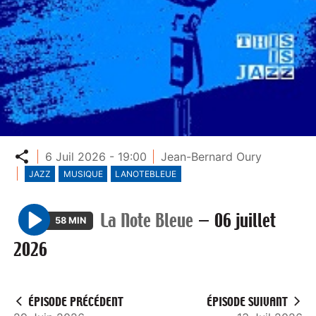
Partager
6 Juil 2026 - 19:00
Jean-Bernard Oury
JAZZ
MUSIQUE
LANOTEBLEUE
La Note Bleue
—
06 juillet
58 MIN
P
2026
l
a
y
ÉPISODE PRÉCÉDENT
ÉPISODE SUIVANT