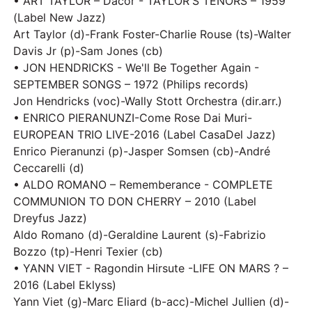
• ART TAYLOR – Dacor - TAYLOR'S TENORS – 1959
(Label New Jazz)
Art Taylor (d)-Frank Foster-Charlie Rouse (ts)-Walter
Davis Jr (p)-Sam Jones (cb)
• JON HENDRICKS - We'll Be Together Again -
SEPTEMBER SONGS – 1972 (Philips records)
Jon Hendricks (voc)-Wally Stott Orchestra (dir.arr.)
• ENRICO PIERANUNZI-Come Rose Dai Muri-
EUROPEAN TRIO LIVE-2016 (Label CasaDel Jazz)
Enrico Pieranunzi (p)-Jasper Somsen (cb)-André
Ceccarelli (d)
• ALDO ROMANO – Rememberance - COMPLETE
COMMUNION TO DON CHERRY – 2010 (Label
Dreyfus Jazz)
Aldo Romano (d)-Geraldine Laurent (s)-Fabrizio
Bozzo (tp)-Henri Texier (cb)
• YANN VIET - Ragondin Hirsute -LIFE ON MARS ? –
2016 (Label Eklyss)
Yann Viet (g)-Marc Eliard (b-acc)-Michel Jullien (d)-