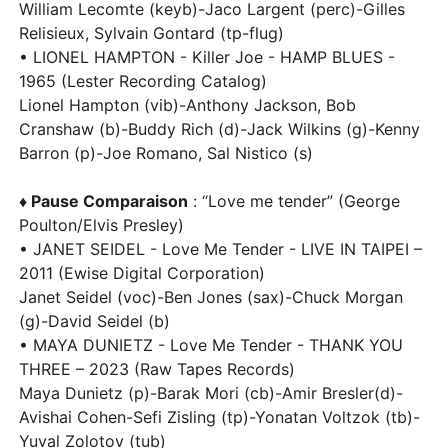
William Lecomte (keyb)-Jaco Largent (perc)-Gilles
Relisieux, Sylvain Gontard (tp-flug)
• LIONEL HAMPTON - Killer Joe - HAMP BLUES -
1965 (Lester Recording Catalog)
Lionel Hampton (vib)-Anthony Jackson, Bob
Cranshaw (b)-Buddy Rich (d)-Jack Wilkins (g)-Kenny
Barron (p)-Joe Romano, Sal Nistico (s)
♦ Pause Comparaison
: “Love me tender” (George
Poulton/Elvis Presley)
• JANET SEIDEL - Love Me Tender - LIVE IN TAIPEI –
2011 (Ewise Digital Corporation)
Janet Seidel (voc)-Ben Jones (sax)-Chuck Morgan
(g)-David Seidel (b)
• MAYA DUNIETZ - Love Me Tender - THANK YOU
THREE – 2023 (Raw Tapes Records)
Maya Dunietz (p)-Barak Mori (cb)-Amir Bresler(d)-
Avishai Cohen-Sefi Zisling (tp)-Yonatan Voltzok (tb)-
Yuval Zolotov (tub)