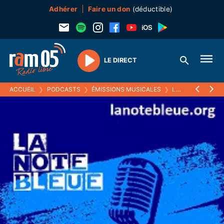
Adhérer
Faire un don
(déductible)
LE DIRECT
Play
ACCUEIL
❯
PODCASTS
❯
ÉMISSIONS MUSICALES
❯
LA NOTE BLEUE