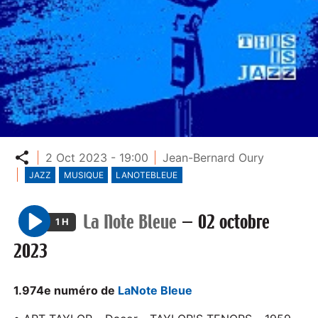
Partager
2 Oct 2023 - 19:00
Jean-Bernard Oury
JAZZ
MUSIQUE
LANOTEBLEUE
La Note Bleue
—
02 octobre
1 H
P
2023
l
a
y
1.974e numéro de
LaNote Bleue