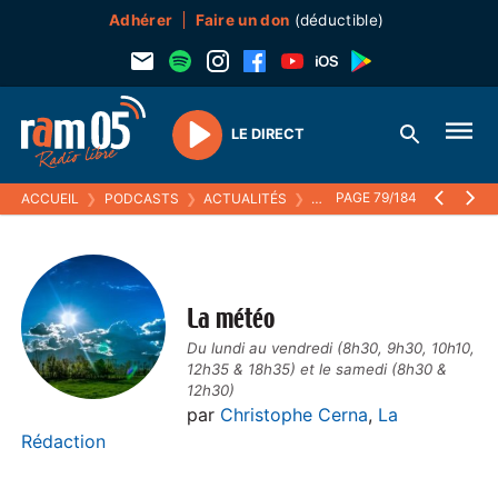
Adhérer
Faire un don
(déductible)
LE DIRECT
Play
PAGE 79/184
ACCUEIL
❯
PODCASTS
❯
ACTUALITÉS
❯
LA MÉTÉO
La météo
Du lundi au vendredi (8h30, 9h30, 10h10,
12h35 & 18h35) et le samedi (8h30 &
12h30)
par
Christophe Cerna
,
La
Rédaction