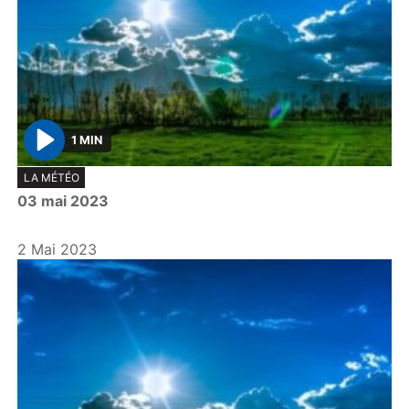
1 MIN
P
LA MÉTÉO
l
03 mai 2023
a
y
2 Mai 2023