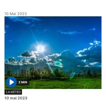
10 Mai 2023
2 MIN
P
LA MÉTÉO
l
10 mai 2023
a
y