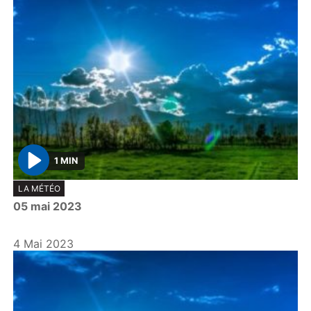
1 MIN
P
LA MÉTÉO
l
05 mai 2023
a
y
4 Mai 2023