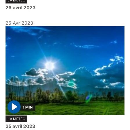
LA MÉTÉO
l
26 avril 2023
a
y
25 Avr 2023
1 MIN
P
LA MÉTÉO
l
25 avril 2023
a