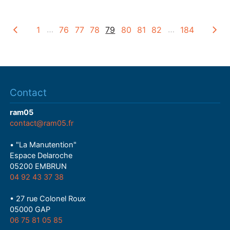
y
1
…
76
77
78
79
80
81
82
…
184
Contact
ram05
contact@ram05.fr
• "La Manutention"
Espace Delaroche
05200 EMBRUN
04 92 43 37 38
• 27 rue Colonel Roux
05000 GAP
06 75 81 05 85