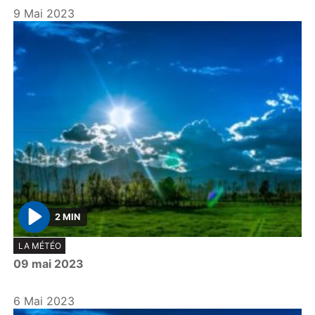
9 Mai 2023
2 MIN
P
LA MÉTÉO
l
09 mai 2023
a
y
6 Mai 2023