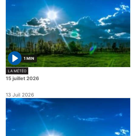
1 MIN
P
LA MÉTÉO
l
15 juillet 2026
a
y
13 Juil 2026