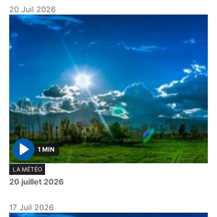
20 Juil 2026
1 MIN
P
LA MÉTÉO
l
20 juillet 2026
a
y
17 Juil 2026