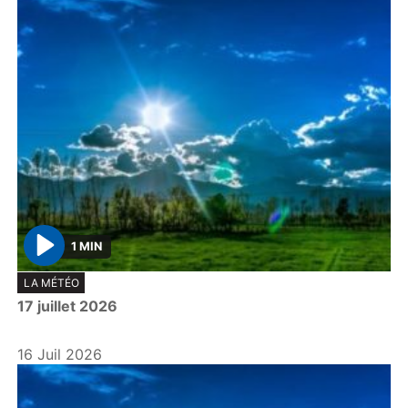
1 MIN
P
LA MÉTÉO
l
17 juillet 2026
a
y
16 Juil 2026