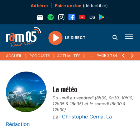
Adhérer
Faire un don
(déductible)
LE DIRECT
Play
PAGE 2/184
ACCUEIL
❯
PODCASTS
❯
ACTUALITÉS
❯
LA MÉTÉO
La météo
Du lundi au vendredi (8h30, 9h30, 10h10,
12h35 & 18h35) et le samedi (8h30 &
12h30)
par
Christophe Cerna
,
La
Rédaction