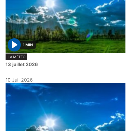
1 MIN
P
LA MÉTÉO
l
13 juillet 2026
a
y
10 Juil 2026