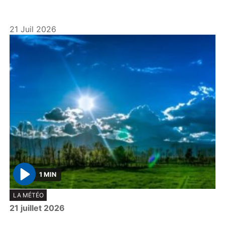
21 Juil 2026
1 MIN
P
LA MÉTÉO
l
21 juillet 2026
a
y