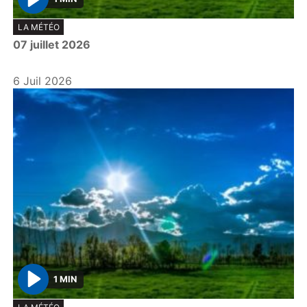
P
LA MÉTÉO
l
07 juillet 2026
a
y
6 Juil 2026
1 MIN
P