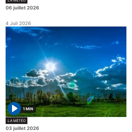
LA MÉTÉO
l
06 juillet 2026
a
y
4 Juil 2026
1 MIN
P
LA MÉTÉO
l
03 juillet 2026
a