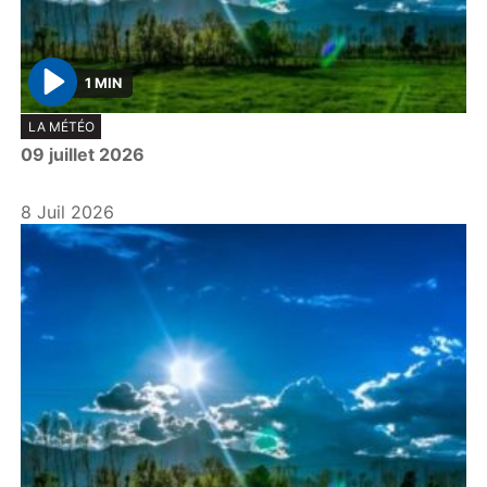
1 MIN
P
LA MÉTÉO
l
09 juillet 2026
a
y
8 Juil 2026