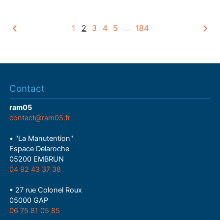
y
1
2
3
4
5
…
184
Contact
ram05
contact@ram05.fr
• "La Manutention"
Espace Delaroche
05200 EMBRUN
04 92 43 37 38
• 27 rue Colonel Roux
05000 GAP
06 75 81 05 85