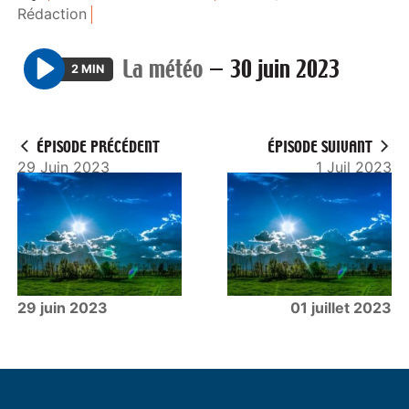
Rédaction
La météo
—
30 juin 2023
2 MIN
P
l
a
ÉPISODE PRÉCÉDENT
ÉPISODE SUIVANT
y
29 Juin 2023
1 Juil 2023
29 juin 2023
01 juillet 2023