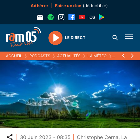
Adhérer
Faire un don
(déductible)
LE DIRECT
Play
ACCUEIL
❯
PODCASTS
❯
ACTUALITÉS
❯
LA MÉTÉO
❯
30 JUIN 2023
Partager
30 Juin 2023 - 08:35
Christophe Cerna
,
La