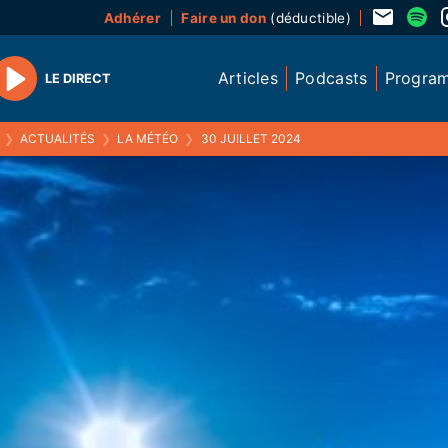
Adhérer
Faire un don
(déductible)
Articles
Podcasts
Progra
LE DIRECT
Play
❯
ACTUALITÉS
❯
LA MÉTÉO
❯
30 JUILLET 2024