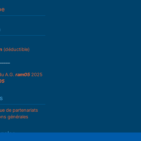
pe
n
n
(déductible)
_____
du A.G.
ram05
2025
05
s
que de partenariats
ons générales
égales