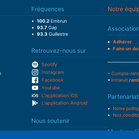
Fréquences
Notre équi
100.2
Embrun
93.7
Gap
Associatio
93.3
Guillestre
Adhérer
Faire un do
Retrouvez-nous sur
______________
Spotify
Instagram
x
• Compte-ren
Facebook
•
Intranet
ram
Youtube
L'application iOS
Partenariat
L'application Android
Notre politi
Nos conditi
Nous soutenir
Mentions l
Adhérer à notre radio associative