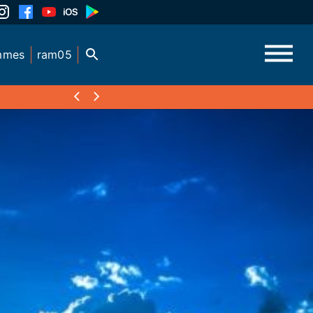
mmes
ram05