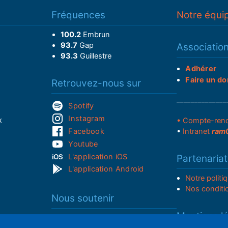
Fréquences
Notre équi
100.2
Embrun
93.7
Gap
Associatio
93.3
Guillestre
Adhérer
Faire un do
Retrouvez-nous sur
______________
Spotify
Instagram
x
• Compte-ren
Facebook
•
Intranet
ram
Youtube
L'application iOS
Partenariat
L'application Android
Notre politi
Nos conditi
Nous soutenir
Mentions l
Adhérer à notre radio associative