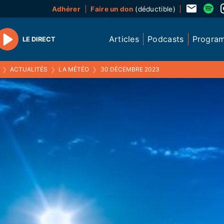
Adhérer
Faire un don
(déductible)
Articles
Podcasts
Progra
LE DIRECT
Play
❯
ACTUALITÉS
❯
LA MÉTÉO
❯
30 DÉCEMBRE 2023