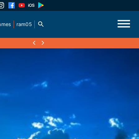
mmes
ram05