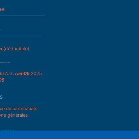
pe
n
n
(déductible)
_____
du A.G.
ram05
2025
05
s
que de partenariats
ons générales
égales