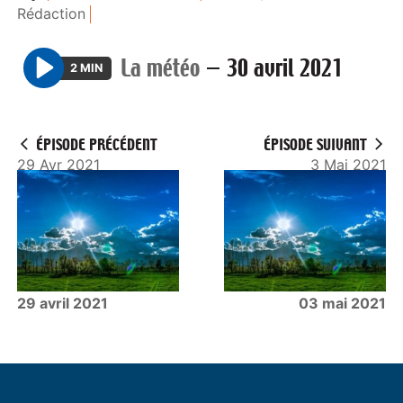
Rédaction
La météo
—
30 avril 2021
2 MIN
P
l
a
ÉPISODE PRÉCÉDENT
ÉPISODE SUIVANT
y
29 Avr 2021
3 Mai 2021
29 avril 2021
03 mai 2021