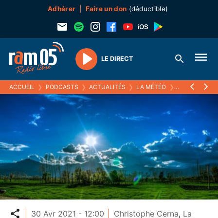
Adhérer
Faire un don
(déductible)
LE DIRECT
Play
ACCUEIL
❯
PODCASTS
❯
ACTUALITÉS
❯
LA MÉTÉO
❯
30 AVRIL 2021
Partager
30 Avr 2021 - 12:00
Christophe Cerna
,
La