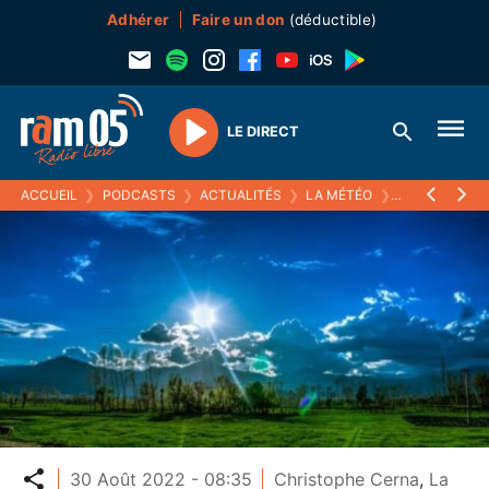
Adhérer
Faire un don
(déductible)
LE DIRECT
Play
ACCUEIL
❯
PODCASTS
❯
ACTUALITÉS
❯
LA MÉTÉO
❯
30 AOÛT 202
Partager
30 Août 2022 - 08:35
Christophe Cerna
,
La