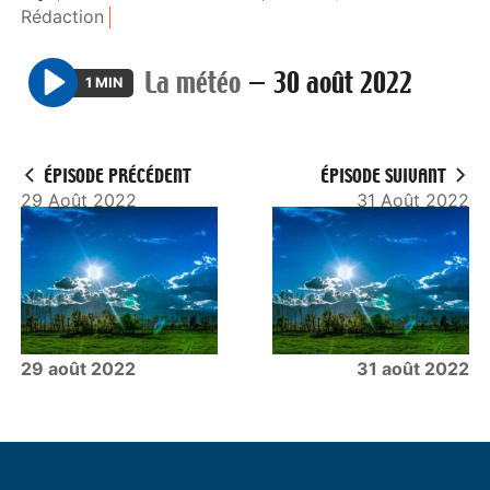
Rédaction
La météo
—
30 août 2022
1 MIN
P
l
a
ÉPISODE PRÉCÉDENT
ÉPISODE SUIVANT
y
29 Août 2022
31 Août 2022
29 août 2022
31 août 2022