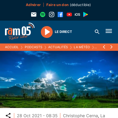
Adhérer
Faire un don
(déductible)
LE DIRECT
Play
ACCUEIL
❯
PODCASTS
❯
ACTUALITÉS
❯
LA MÉTÉO
❯
28 OCTOBRE 
Partager
28 Oct 2021 - 08:35
Christophe Cerna
,
La