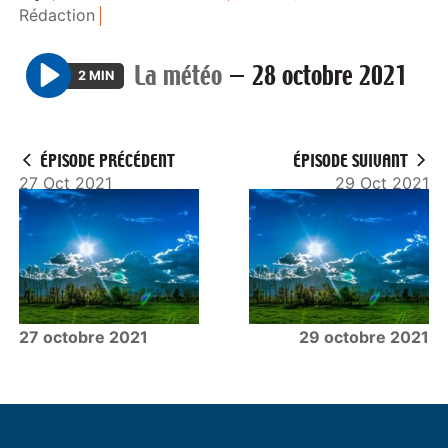
Rédaction
La météo
—
28 octobre 2021
2 MIN
P
l
a
ÉPISODE PRÉCÉDENT
ÉPISODE SUIVANT
y
27 Oct 2021
29 Oct 2021
27 octobre 2021
29 octobre 2021