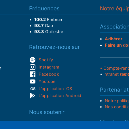
Fréquences
Notre équi
100.2
Embrun
93.7
Gap
Associatio
93.3
Guillestre
Adhérer
Faire un do
Retrouvez-nous sur
______________
Spotify
Instagram
x
• Compte-ren
Facebook
•
Intranet
ram
Youtube
L'application iOS
Partenariat
L'application Android
Notre politi
Nos conditi
Nous soutenir
Mentions l
Adhérer à notre radio associative