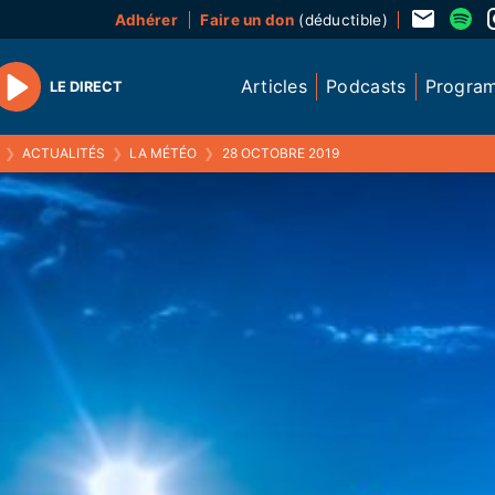
Adhérer
Faire un don
(déductible)
Articles
Podcasts
Progra
LE DIRECT
Play
❯
ACTUALITÉS
❯
LA MÉTÉO
❯
28 OCTOBRE 2019