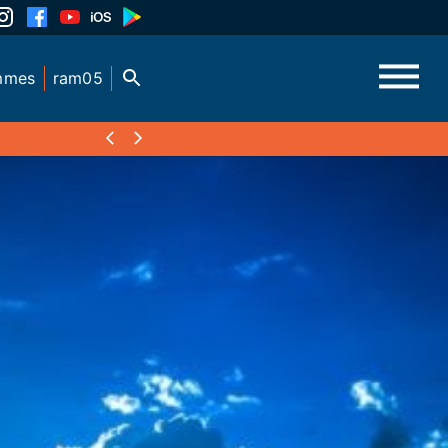
mmes
ram05