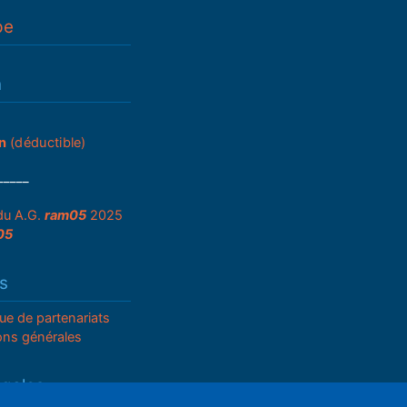
pe
n
n
(déductible)
_____
du A.G.
ram05
2025
05
s
que de partenariats
ons générales
égales