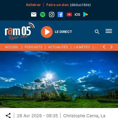
Adhérer
Faire un don
(déductible)
LE DIRECT
Play
ACCUEIL
❯
PODCASTS
❯
ACTUALITÉS
❯
LA MÉTÉO
❯
28 AVRIL 2026
Partager
28 Avr 2026 - 08:35
Christophe Cerna
,
La