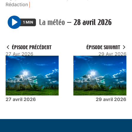
Rédaction
La météo
—
28 avril 2026
1 MIN
P
l
a
ÉPISODE PRÉCÉDENT
ÉPISODE SUIVANT
y
27 Avr 2026
29 Avr 2026
27 avril 2026
29 avril 2026