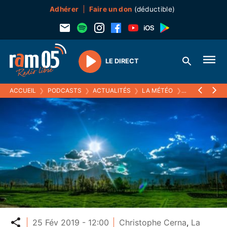
Adhérer
Faire un don
(déductible)
LE DIRECT
Play
ACCUEIL
❯
PODCASTS
❯
ACTUALITÉS
❯
LA MÉTÉO
❯
25 FEVRIER 20
Partager
25 Fév 2019 - 12:00
Christophe Cerna
,
La