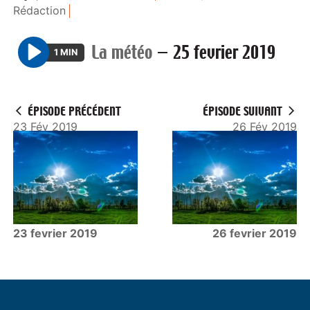
Rédaction
La météo
—
25 fevrier 2019
1 MIN
P
l
a
ÉPISODE PRÉCÉDENT
ÉPISODE SUIVANT
y
23 Fév 2019
26 Fév 2019
23 fevrier 2019
26 fevrier 2019