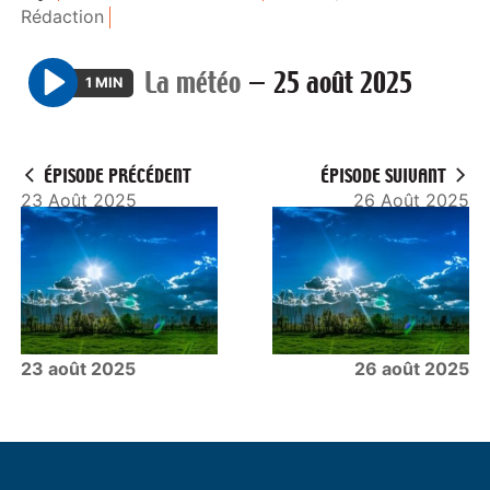
Rédaction
La météo
—
25 août 2025
1 MIN
P
l
a
ÉPISODE PRÉCÉDENT
ÉPISODE SUIVANT
y
23 Août 2025
26 Août 2025
23 août 2025
26 août 2025