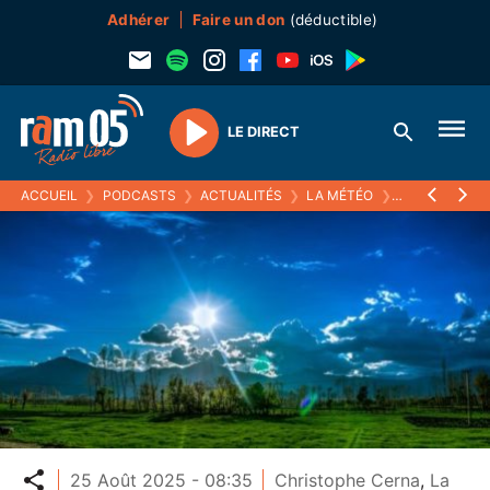
Adhérer
Faire un don
(déductible)
LE DIRECT
Play
ACCUEIL
❯
PODCASTS
❯
ACTUALITÉS
❯
LA MÉTÉO
❯
25 AOÛT 2025
Partager
25 Août 2025 - 08:35
Christophe Cerna
,
La