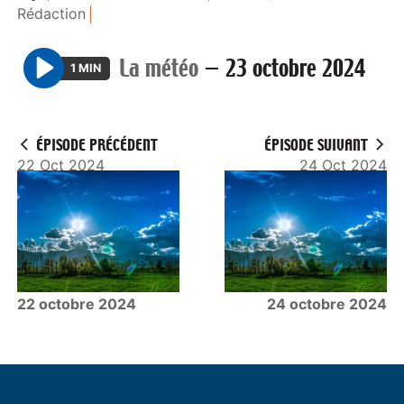
Rédaction
La météo
—
23 octobre 2024
1 MIN
P
l
a
ÉPISODE PRÉCÉDENT
ÉPISODE SUIVANT
y
22 Oct 2024
24 Oct 2024
22 octobre 2024
24 octobre 2024