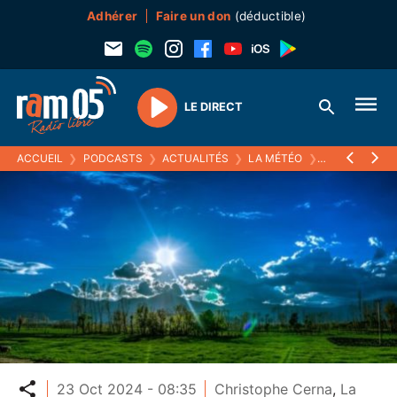
Adhérer
Faire un don
(déductible)
LE DIRECT
Play
ACCUEIL
❯
PODCASTS
❯
ACTUALITÉS
❯
LA MÉTÉO
❯
23 OCTOBRE 
Partager
23 Oct 2024 - 08:35
Christophe Cerna
,
La