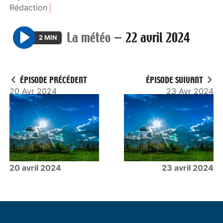
Rédaction
La météo
—
22 avril 2024
2 MIN
P
l
a
ÉPISODE PRÉCÉDENT
ÉPISODE SUIVANT
y
20 Avr 2024
23 Avr 2024
20 avril 2024
23 avril 2024