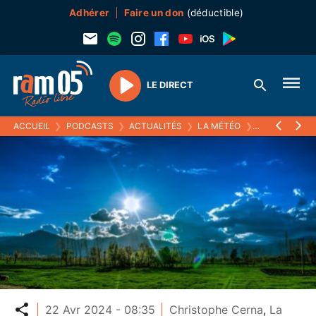
Adhérer
Faire un don
(déductible)
LE DIRECT
Play
ACCUEIL
❯
PODCASTS
❯
ACTUALITÉS
❯
LA MÉTÉO
❯
22 AVRIL 2024
Partager
22 Avr 2024 - 08:35
Christophe Cerna
,
La