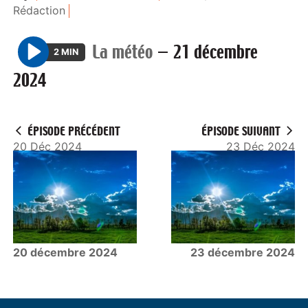
Rédaction
La météo
—
21 décembre
2 MIN
P
2024
l
a
y
ÉPISODE PRÉCÉDENT
ÉPISODE SUIVANT
20 Déc 2024
23 Déc 2024
20 décembre 2024
23 décembre 2024