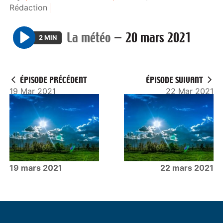
Rédaction
La météo
—
20 mars 2021
2 MIN
P
l
a
ÉPISODE PRÉCÉDENT
ÉPISODE SUIVANT
y
19 Mar 2021
22 Mar 2021
19 mars 2021
22 mars 2021