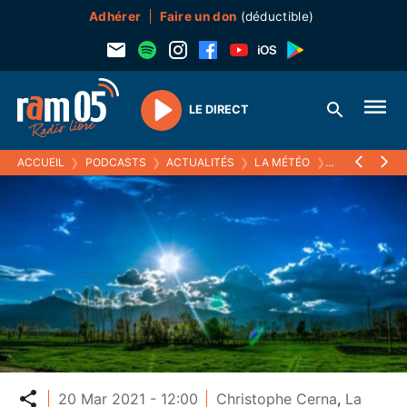
Adhérer
Faire un don
(déductible)
LE DIRECT
Play
ACCUEIL
❯
PODCASTS
❯
ACTUALITÉS
❯
LA MÉTÉO
❯
20 MARS 2021
Partager
20 Mar 2021 - 12:00
Christophe Cerna
,
La