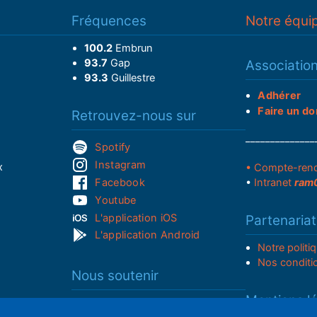
Fréquences
Notre équi
100.2
Embrun
93.7
Gap
Associatio
93.3
Guillestre
Adhérer
Faire un do
Retrouvez-nous sur
______________
Spotify
Instagram
x
• Compte-ren
Facebook
•
Intranet
ram
Youtube
L'application iOS
Partenariat
L'application Android
Notre politi
Nos conditi
Nous soutenir
Mentions l
Adhérer à notre radio associative