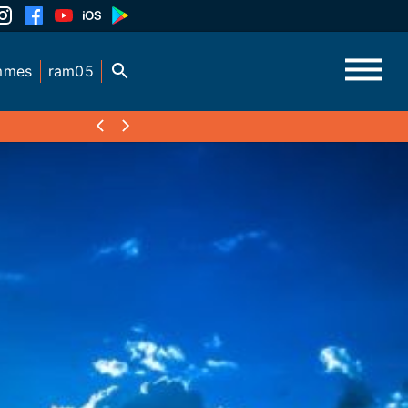
mmes
ram05