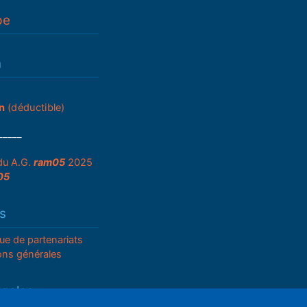
pe
n
n
(déductible)
_____
du A.G.
ram05
2025
05
s
que de partenariats
ons générales
égales