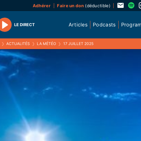
Adhérer
Faire un don
(déductible)
Articles
Podcasts
Progra
LE DIRECT
Play
❯
ACTUALITÉS
❯
LA MÉTÉO
❯
17 JUILLET 2025