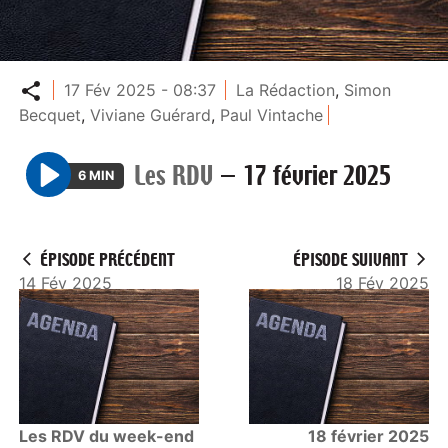
Partager
17 Fév 2025 - 08:37
La Rédaction
,
Simon
Becquet
,
Viviane Guérard
,
Paul Vintache
Les RDV
—
17 février 2025
6 MIN
P
l
a
ÉPISODE PRÉCÉDENT
ÉPISODE SUIVANT
y
14 Fév 2025
18 Fév 2025
Les RDV du week-end
18 février 2025