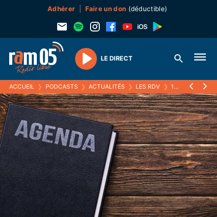
Adhérer
Faire un don
(déductible)
LE DIRECT
Play
ACCUEIL
❯
PODCASTS
❯
ACTUALITÉS
❯
LES RDV
❯
17 FÉVRIER 2025