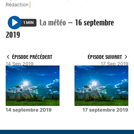
Rédaction
La météo
—
16 septembre
1 MIN
P
2019
l
a
y
ÉPISODE PRÉCÉDENT
ÉPISODE SUIVANT
14 Sep 2019
17 Sep 2019
14 septembre 2019
17 septembre 2019