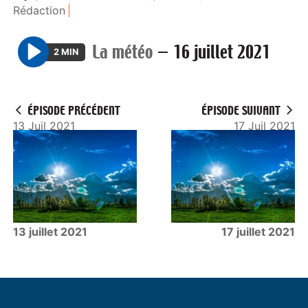
Rédaction
La météo
—
16 juillet 2021
2 MIN
P
l
a
ÉPISODE PRÉCÉDENT
ÉPISODE SUIVANT
y
13 Juil 2021
17 Juil 2021
13 juillet 2021
17 juillet 2021