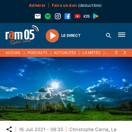
Adhérer
Faire un don
(déductible)
LE DIRECT
Play
ACCUEIL
❯
PODCASTS
❯
ACTUALITÉS
❯
LA MÉTÉO
❯
16 JUILLET 20
Partager
16 Juil 2021 - 08:35
Christophe Cerna
,
La